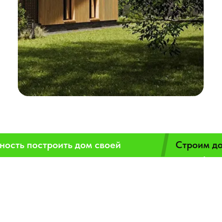
Индивидуальный
подход
Мы учитываем все пожелания клиента
и создаём дом, который будет
соответствовать вашим потребностям
и бюджету.
/
ность построить дом своей
Строим до
мечты!
Проектируем