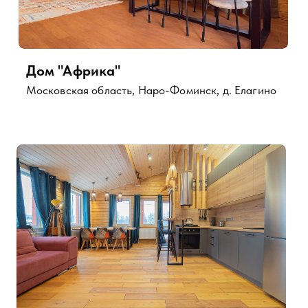
+7 999 996-26-03
promozaika@yandex.ru
Московская область г.о. Наро-Фоминск,
д. Елагино (шоу рум)
ИП Федосеенков М.С.
ИНН 503010324885
ОГРНИП 313503034000022