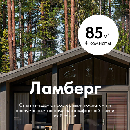
Тест-драйв
готовых домов
Строительная компания «Мозаика»
предлагает арендовать один из наших
готовых домов на несколько дней
и окунуться в атмосферу загородной
жизни. Сможете оценить удобство
планировки, качество материалов
и уровень комфорта в доме. Вы будете
лучше понимать, какие изменения
нужно внести в проект под ваши
потребности.