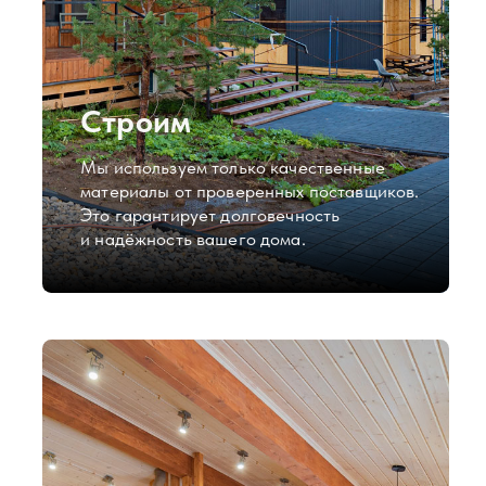
Реализованные
проекты
Строительная компания «Мозаика»
строит каркасные и дома из
газосиликатных блоков в Наро-
Фоминске, Одинцове, Кубинке,
Троицке, Апрелевке, Подольске,
Тучкове, Звенигороде и других городах
Московской области. Предлагаем
готовые проекты и индивидуальное
проектирование домов под разные
задачи и бюджет.