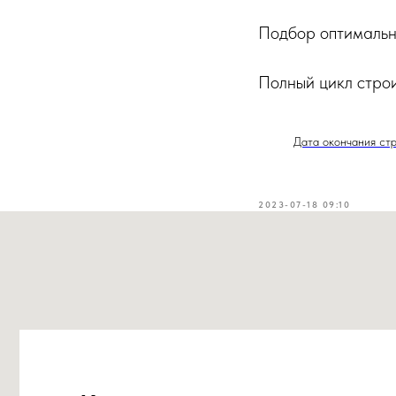
Подбор оптимальн
Полный цикл строи
Дата окончания стр
Контакты
2023-07-18 09:10
+7 999 996-26-03
promozaika@yandex.ru
Московская область г.о. Наро-Фоминск,
д. Елагино (шоу рум)
ИП Федосеенков М.С.
ИНН 503010324885