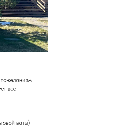
м пожеланиям
ет все
ьтовой ваты)