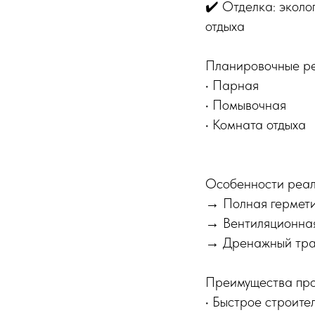
✔️ Отделка: эколо
отдыха
Планировочные р
• Парная
• Помывочная
• Комната отдыха
Особенности реал
→ Полная гермети
→ Вентиляционная
→ Дренажный трап
Преимущества про
• Быстрое строите