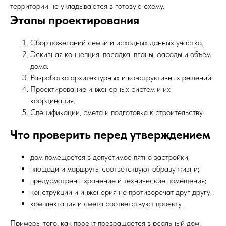
территории не укладываются в готовую схему.
Этапы проектирования
Контакты
Сбор пожеланий семьи и исходных данных участка.
+7 999 996-26-03
Эскизная концепция: посадка, планы, фасады и объём
promozaika@yandex.ru
дома.
Разработка архитектурных и конструктивных решений.
Московская область г.о. Наро-Фоминск,
Проектирование инженерных систем и их
д. Елагино (шоу рум)
координация.
ИП Федосеенков М.С.
Спецификации, смета и подготовка к строительству.
ИНН 503010324885
ОГРНИП 313503034000022
Что проверить перед утверждением
дом помещается в допустимое пятно застройки;
площади и маршруты соответствуют образу жизни;
предусмотрены хранение и технические помещения;
конструкции и инженерия не противоречат друг другу;
комплектация и смета соответствуют проекту.
Примеры того, как проект превращается в реальный дом,