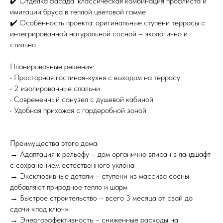
✔️ Отделка фасада: классическая комбинация профлиста и
имитации бруса в теплой цветовой гамме
✔️ Особенность проекта: оригинальные ступени террасы с
интегрированной натуральной сосной – экологично и
стильно
Планировочные решения:
• Просторная гостиная-кухня с выходом на террасу
• 2 изолированные спальни
• Современный санузел с душевой кабиной
• Удобная прихожая с гардеробной зоной
Преимущества этого дома:
→ Адаптация к рельефу – дом органично вписан в ландшафт
с сохранением естественного уклона
→ Эксклюзивные детали – ступени из массива сосны
добавляют природное тепло и шарм
→ Быстрое строительство – всего 3 месяца от свай до
сдачи «под ключ»
→ Энергоэффективность – сниженные расходы на